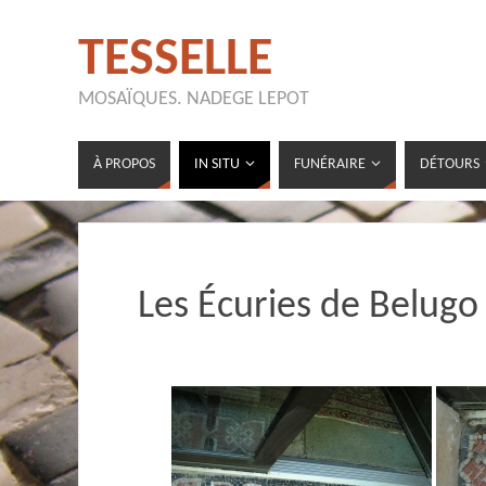
TESSELLE
MOSAÏQUES. NADEGE LEPOT
À PROPOS
IN SITU
FUNÉRAIRE
DÉTOURS
Les Écuries de Belugo