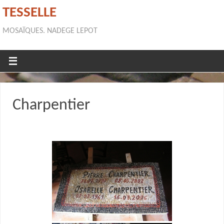
TESSELLE
MOSAÏQUES. NADEGE LEPOT
Charpentier