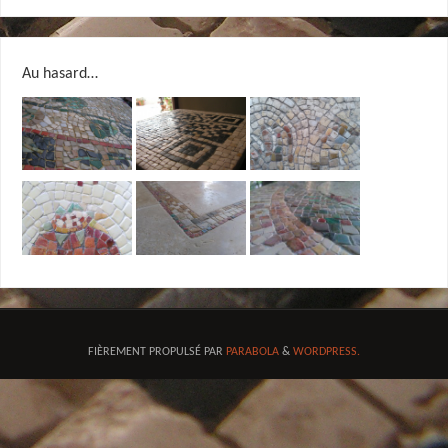
Au hasard…
FIÈREMENT PROPULSÉ PAR
PARABOLA
&
WORDPRESS.