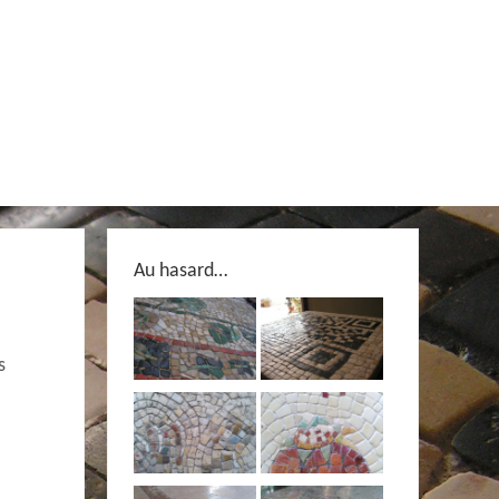
Au hasard…
s